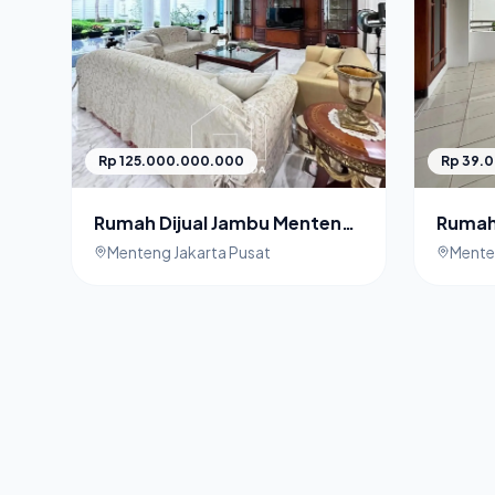
Rp 125.000.000.000
Rp 39.
Rumah Dijual Jambu Menteng
Rumah 
Jakarta Pusat
Lokasi
Menteng Jakarta Pusat
Mente
Pusat