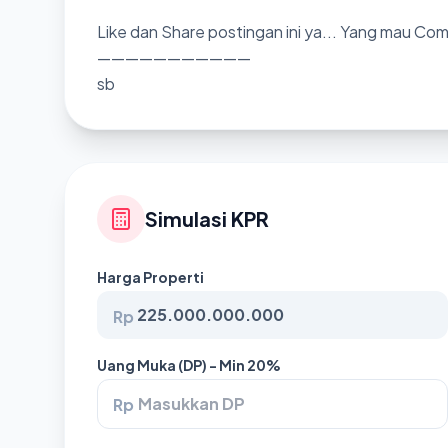
Like dan Share postingan ini ya... Yang mau Co
———————————
sb
Simulasi KPR
Harga Properti
Rp
Uang Muka (DP) - Min 20%
Rp