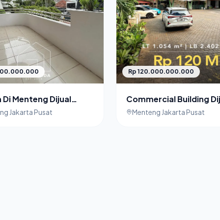
000.000.000
Rp 120.000.000.000
Di Menteng Dijual
Commercial Building Di
 Premium di Jakarta
Menteng Jakarta Pusat
ng Jakarta Pusat
Menteng Jakarta Pusat