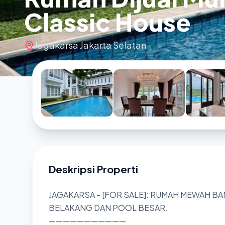
Classic House
Jagakarsa Jakarta Selatan
Deskripsi Properti
JAGAKARSA - [FOR SALE]: RUMAH MEWAH B
BELAKANG DAN POOL BESAR.
———————————