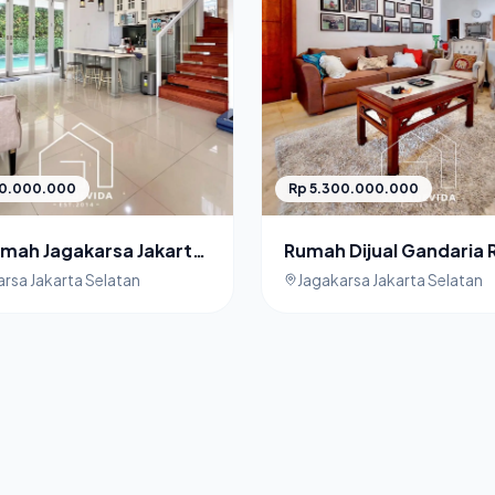
00.000.000
Rp 5.300.000.000
umah Jagakarsa Jakarta
Rumah Dijual Gandaria 
n Rumah Siap Huni
Jagakarsa
rsa Jakarta Selatan
Jagakarsa Jakarta Selatan