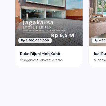
Rp 6.5
Rp 6.500.000.000
Jual R
Ruko Dijual Moh Kahfi
Selata
Jagakarsa Jakarta Selatan
Jagaka
Jagakarsa Jakarta Selatan