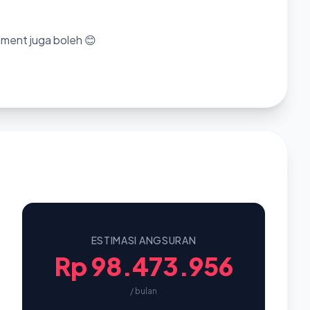
mment juga boleh 😊
ESTIMASI ANGSURAN
Rp 98.473.956
/ bulan