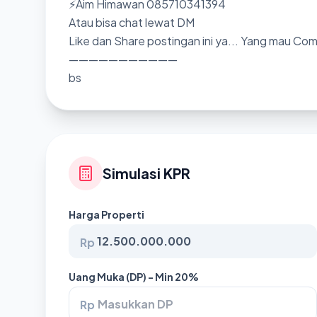
⚡Aim Himawan 085710341394
Atau bisa chat lewat DM
Like dan Share postingan ini ya... Yang mau Co
———————————
bs
Simulasi KPR
Harga Properti
Rp
Uang Muka (DP) - Min 20%
Rp