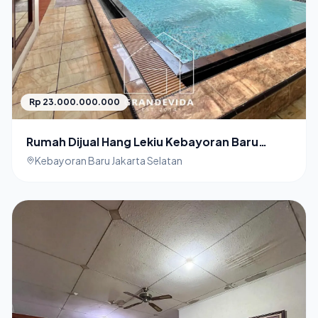
Rp 23.000.000.000
Rumah Dijual Hang Lekiu Kebayoran Baru
Rumah Siap Huni
Kebayoran Baru Jakarta Selatan