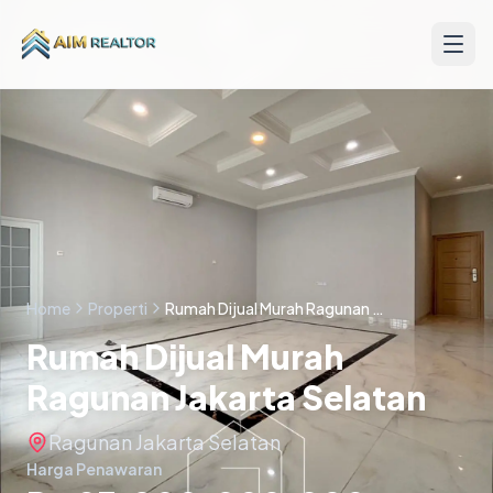
Skip to content
Home
Properti
Rumah Dijual Murah Ragunan Jakarta Selatan
Rumah Dijual Murah
Ragunan Jakarta Selatan
Ragunan Jakarta Selatan
Harga Penawaran