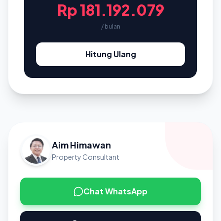
Rp 181.192.079
/ bulan
Hitung Ulang
Aim Himawan
Property Consultant
Chat WhatsApp