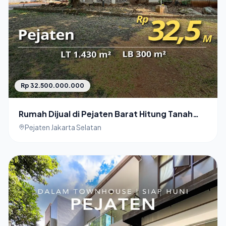
Rp 32.500.000.000
Rumah Dijual di Pejaten Barat Hitung Tanah
Cocok Untuk Cluster
Pejaten Jakarta Selatan