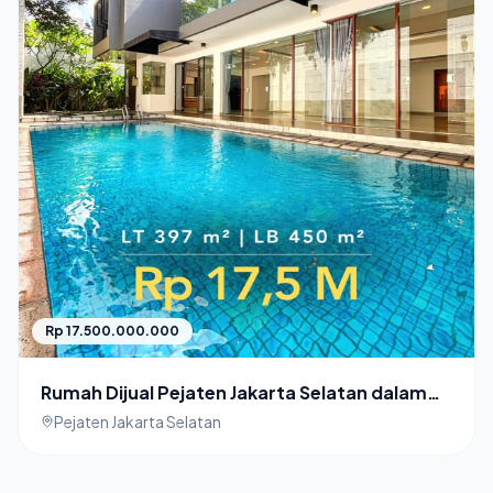
Rp 17.500.000.000
Rumah Dijual Pejaten Jakarta Selatan dalam
Townhouse Mewah
Pejaten Jakarta Selatan