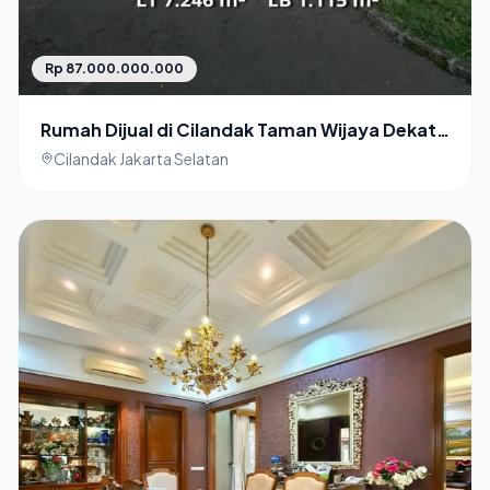
Rp 87.000.000.000
Rumah Dijual di Cilandak Taman Wijaya Dekat
Pintu Toll
Cilandak Jakarta Selatan