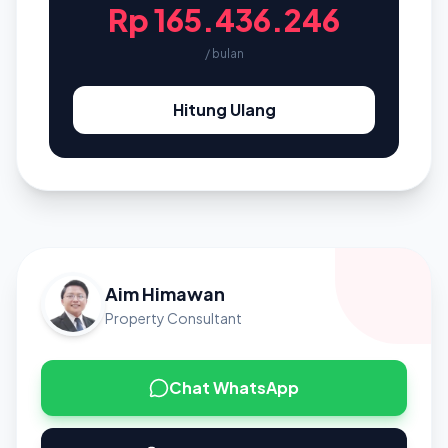
Rp 165.436.246
/ bulan
Hitung Ulang
Aim Himawan
Property Consultant
Chat WhatsApp