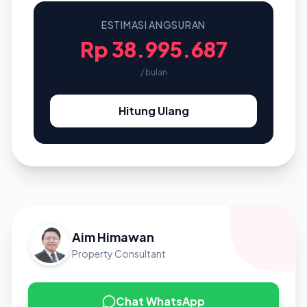
ESTIMASI ANGSURAN
Rp 38.995.687
/ bulan
Hitung Ulang
Aim Himawan
Property Consultant
Chat WhatsApp