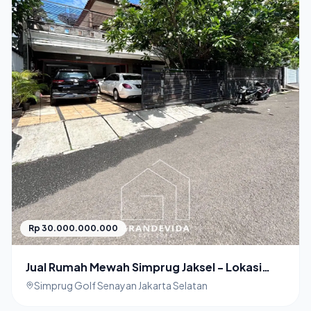
Rp 30.000.000.000
Jual Rumah Mewah Simprug Jaksel - Lokasi
Premium, Harga Terjangkau!
Simprug Golf Senayan Jakarta Selatan