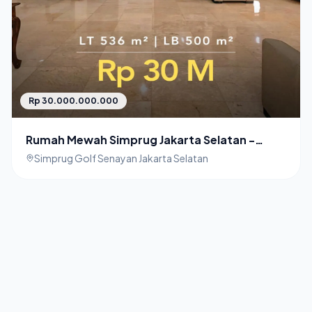
Rp 30.000.000.000
Rumah Mewah Simprug Jakarta Selatan -
Dijual Harga Nego!
Simprug Golf Senayan Jakarta Selatan