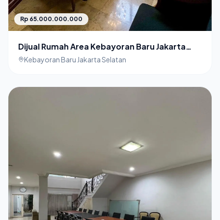
Rp 65.000.000.000
Dijual Rumah Area Kebayoran Baru Jakarta
Selatan
Kebayoran Baru Jakarta Selatan