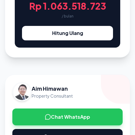
Rp 1.063.518.723
/ bulan
Hitung Ulang
Aim Himawan
Property Consultant
Chat WhatsApp