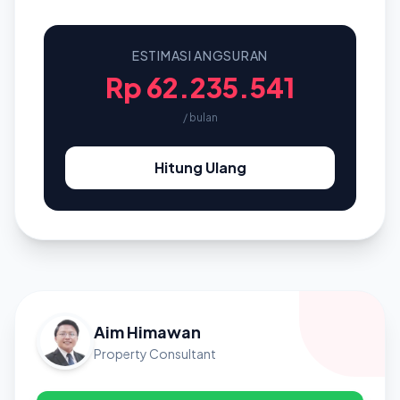
ESTIMASI ANGSURAN
Rp 62.235.541
/ bulan
Hitung Ulang
Aim Himawan
Property Consultant