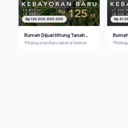
Rp 125.000.000.000
Rp 31.
Rumah Dijual Hitung Tanah
Rumah 
Kebayoran Baru dekat
Darma
Kebayoran Baru Jakarta Selatan
Kebay
Senopati
Baru J