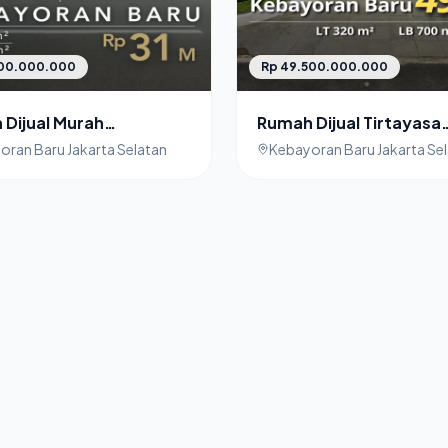
000.000.000
Rp 49.500.000.000
Dijual Murah
Rumah Dijual Tirtayasa
wangsa Kebayoran
Kebayoran Baru Jakart
oran Baru Jakarta Selatan
Kebayoran Baru Jakarta Se
akarta Selatan
Selatan Lokasi Premiu