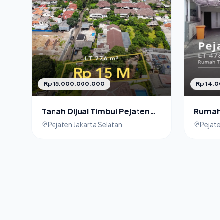
Rp 15.000.000.000
Rp 14.
Tanah Dijual Timbul Pejaten
Rumah 
Barat
Pejate
Pejaten Jakarta Selatan
Pejate