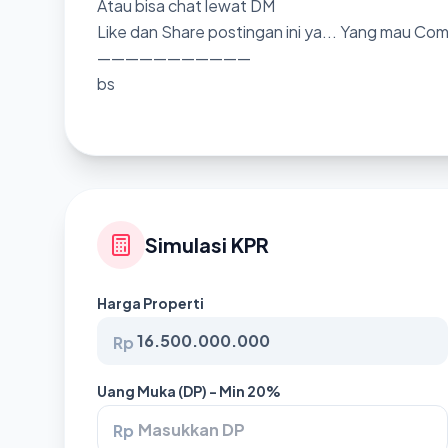
Atau bisa chat lewat DM
Like dan Share postingan ini ya... Yang mau Co
———————————
bs
Simulasi KPR
Harga Properti
Rp
Uang Muka (DP) - Min 20%
Rp