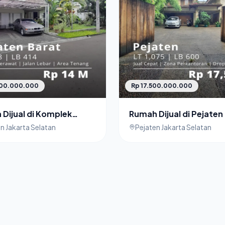
000.000.000
Rp 17.500.000.000
Dijual di Komplek
Rumah Dijual di Pejaten
n Barat
NJOP
n Jakarta Selatan
Pejaten Jakarta Selatan