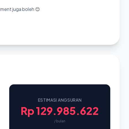
mment juga boleh 😊
ESTIMASI ANGSURAN
Rp 129.985.622
/ bulan