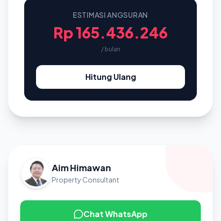
ESTIMASI ANGSURAN
Rp 165.436.246
/ bulan
Hitung Ulang
Aim Himawan
Property Consultant
Chat WhatsApp