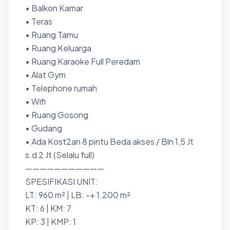
• Balkon Kamar
• Teras
• Ruang Tamu
• Ruang Keluarga
• Ruang Karaoke Full Peredam
• Alat Gym
• Telephone rumah
• Wifi
• Ruang Gosong
• Gudang
• Ada Kost2an 8 pintu Beda akses / Bln 1,5 Jt
s.d 2 Jt (Selalu full)
———————————
SPESIFIKASI UNIT:
LT: 960 m² | LB: -+ 1.200 m²
KT: 6 | KM: 7
KP: 3 | KMP: 1