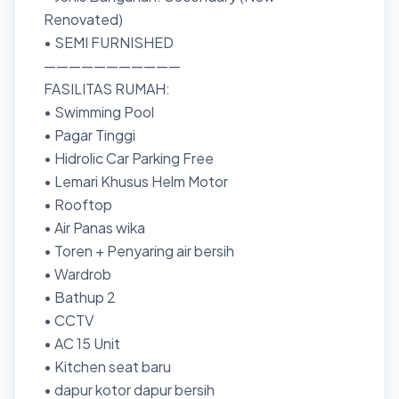
Renovated)
• SEMI FURNISHED
———————————
FASILITAS RUMAH:
• Swimming Pool
• Pagar Tinggi
• Hidrolic Car Parking Free
• Lemari Khusus Helm Motor
• Rooftop
• Air Panas wika
• Toren + Penyaring air bersih
• Wardrob
• Bathup 2
• CCTV
• AC 15 Unit
• Kitchen seat baru
• dapur kotor dapur bersih