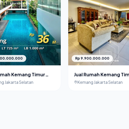
000.000.000
Rp 9.900.000.000
Rumah Kemang Timur
Jual Rumah Kemang Ti
a Selatan Lokasi
Private Pool
g Jakarta Selatan
Kemang Jakarta Selatan
egis Rumah Mewah