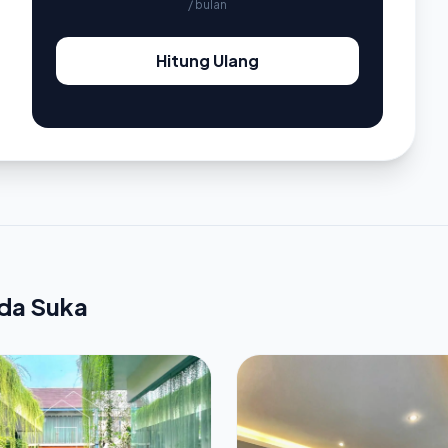
/ bulan
Hitung Ulang
nda Suka