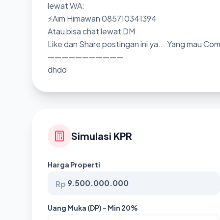
lewat WA:
⚡Aim Himawan 085710341394
Atau bisa chat lewat DM
Like dan Share postingan ini ya... Yang mau Co
———————————
dhdd
Simulasi KPR
Harga Properti
Rp
Uang Muka (DP) - Min 20%