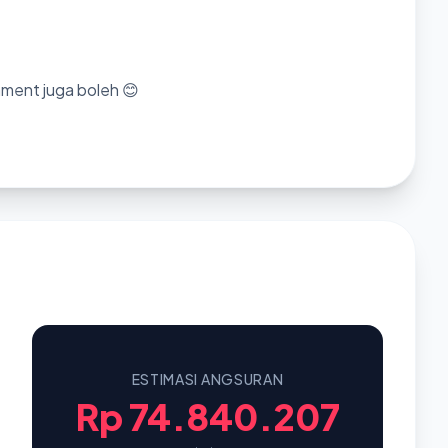
mment juga boleh 😊
ESTIMASI ANGSURAN
Rp 74.840.207