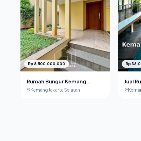
Rp 8.500.000.000
Rp 36.
Rumah Bungur Kemang
Jual 
Jakarta Selatan Dijual
Jakart
Kemang Jakarta Selatan
Keman
Strat