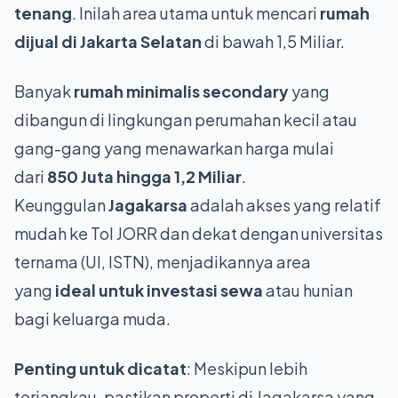
tenang
. Inilah area utama untuk mencari
rumah
dijual di Jakarta Selatan
di bawah 1,5 Miliar.
Banyak
rumah minimalis secondary
yang
dibangun di lingkungan perumahan kecil atau
gang-gang yang menawarkan harga mulai
dari
850 Juta hingga 1,2 Miliar
.
Keunggulan
Jagakarsa
adalah akses yang relatif
mudah ke Tol JORR dan dekat dengan universitas
ternama (UI, ISTN), menjadikannya area
yang
ideal untuk investasi sewa
atau hunian
bagi keluarga muda.
Penting untuk dicatat
: Meskipun lebih
terjangkau, pastikan properti di Jagakarsa yang