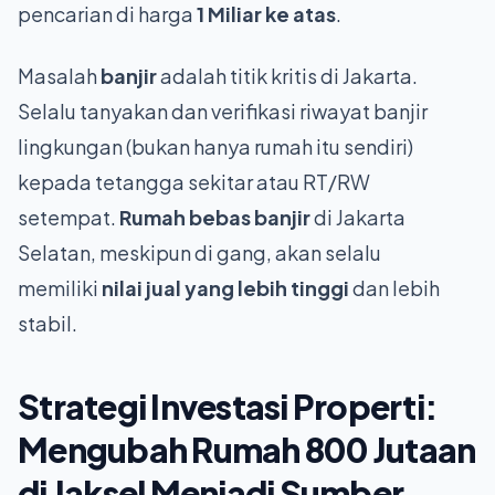
pencarian di harga
1 Miliar ke atas
.
Masalah
banjir
adalah titik kritis di Jakarta.
Selalu tanyakan dan verifikasi riwayat banjir
lingkungan (bukan hanya rumah itu sendiri)
kepada tetangga sekitar atau RT/RW
setempat.
Rumah bebas banjir
di Jakarta
Selatan, meskipun di gang, akan selalu
memiliki
nilai jual yang lebih tinggi
dan lebih
stabil.
Strategi Investasi Properti:
Mengubah
Rumah 800 Jutaan
di Jaksel
Menjadi Sumber