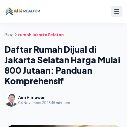
Skip to content
Blog
rumah Jakarta Selatan
Daftar Rumah Dijual di
Jakarta Selatan Harga Mulai
800 Jutaan: Panduan
Komprehensif
Aim Himawan
04 November 2025
15 min read