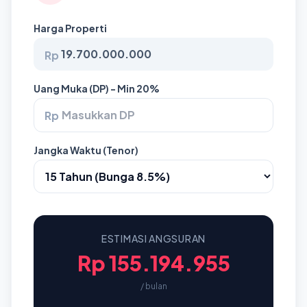
Harga Properti
Rp
Uang Muka (DP) - Min 20%
Rp
Jangka Waktu (Tenor)
ESTIMASI ANGSURAN
Rp 155.194.955
/ bulan