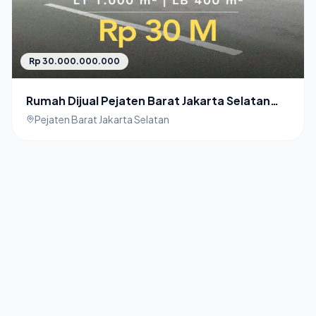
Rp 30.000.000.000
Rumah Dijual Pejaten Barat Jakarta Selatan
cocok untuk hunian atau komersial
Pejaten Barat Jakarta Selatan