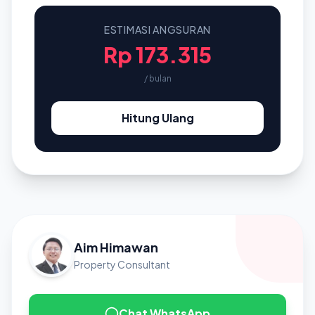
ESTIMASI ANGSURAN
Rp 173.315
/ bulan
Hitung Ulang
Aim Himawan
Property Consultant
Chat WhatsApp