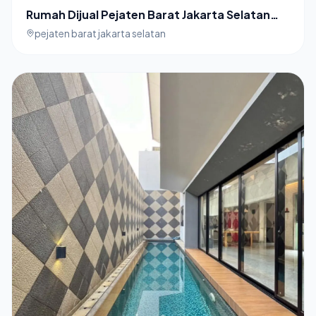
Rumah Dijual Pejaten Barat Jakarta Selatan
Dalam townhouse
pejaten barat jakarta selatan